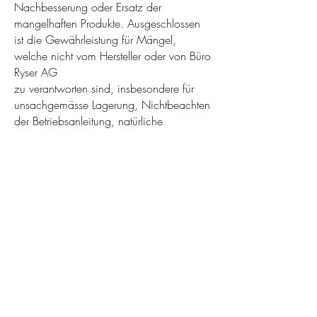
Nachbesserung oder Ersatz der
mangelhaften Produkte. Ausgeschlossen
ist die Gewährleistung für Mängel,
welche nicht vom Hersteller oder von Büro
Ryser AG
zu verantworten sind, insbesondere für
unsachgemässe Lagerung, Nichtbeachten
der Betriebsanleitung, natürliche
Abnutzung, unsachgemässe
Handhabung, höhere Gewalt oder
ähnliche Gründe.
Garantieansprüche sind sofort nach
Entdeckung schriftlich oder persönlich im
Laden, unter Beilage des beanstandeten
Produktes und unter Beilage einer
detaillierten Fehler-/Mängelbeschreibung
inklusive des Kaufbeleges, bei der Büro
Ryser AG geltend zu machen. Die
Abwicklung von Garantiefällen richtet sich
in jedem Fall nach den von Büro Ryser